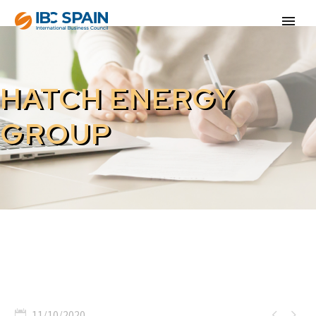
HATCH ENERGY
GROUP


11/10/2020