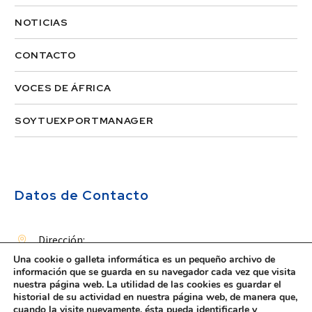
NOTICIAS
CONTACTO
VOCES DE ÁFRICA
SOYTUEXPORTMANAGER
Datos de Contacto
Dirección:


Una cookie o galleta informática es un pequeño archivo de
Ruiz de Alda, 12, 1D
información que se guarda en su navegador cada vez que visita
nuestra página web. La utilidad de las cookies es guardar el
35007, Las Palmas de Gran Canaria
historial de su actividad en nuestra página web, de manera que,
Las Palmas, España.
cuando la visite nuevamente, ésta pueda identificarle y