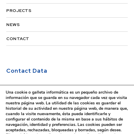
PROJECTS
NEWS
CONTACT
Contact Data
Address:


Una cookie o galleta informática es un pequeño archivo de
información que se guarda en su navegador cada vez que visita
Ruiz de Alda, 12, 1D
nuestra página web. La utilidad de las cookies es guardar el
historial de su actividad en nuestra página web, de manera que,
35007, Las Palmas de Gran Canaria
cuando la visite nuevamente, ésta pueda identificarle y
configurar el contenido de la misma en base a sus hábitos de
Las Palmas, España.
navegación, identidad y preferencias. Las cookies pueden ser
aceptadas, rechazadas, bloqueadas y borradas, según desee.
Telephone: +34 928 23 28 47

