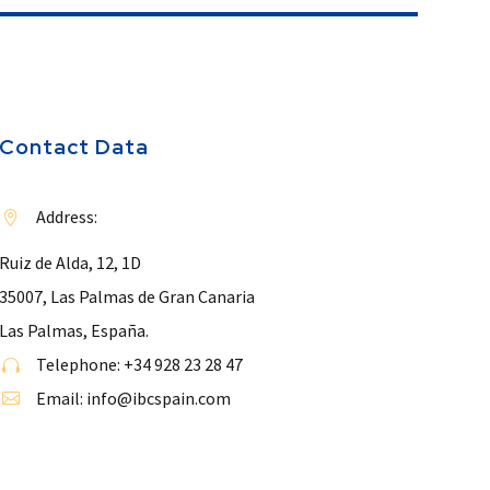
Contact Data
Address:


Ruiz de Alda, 12, 1D
35007, Las Palmas de Gran Canaria
Las Palmas, España.
Telephone: +34 928 23 28 47


Email: info@ibcspain.com

