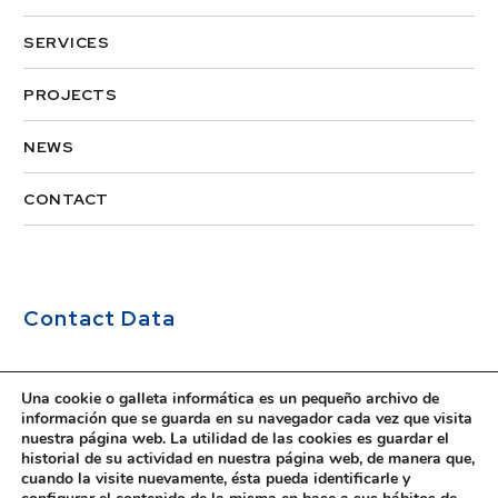
SERVICES
PROJECTS
NEWS
CONTACT
Contact Data
Address:


Una cookie o galleta informática es un pequeño archivo de
información que se guarda en su navegador cada vez que visita
Ruiz de Alda, 12, 1D
nuestra página web. La utilidad de las cookies es guardar el
historial de su actividad en nuestra página web, de manera que,
35007, Las Palmas de Gran Canaria
cuando la visite nuevamente, ésta pueda identificarle y